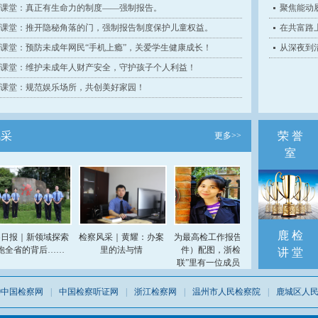
课堂：真正有生命力的制度——强制报告。
聚焦能动
课堂：推开隐秘角落的门，强制报告制度保护儿童权益。
在共富路
课堂：预防未成年网民“手机上瘾”，关爱学生健康成长！
从深夜到
课堂：维护未成年人财产安全，守护孩子个人利益！
课堂：规范娱乐场所，共创美好家园！
风采
荣 誉
更多>>
室
鹿 检
报｜新领域探索
检察风采｜黄耀：办案
为最高检工作报告（附
【喜报】我院干
全省的背后……
里的法与情
件）配图，浙检“漫
喜获“全市未检
讲 堂
联”里有一位成员来自
赛标兵”称
鹿检！
09中国检察网
|
中国检察听证网
|
浙江检察网
|
温州市人民检察院
|
鹿城区人