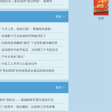
向阳生长｜家长如何“依法带娃”，检察官...
更多>>
关闭
| “人不上车，钱自己跑”，警惕电诈新模...
丨价值数十万元的虚拟币神秘消失了
｜玩游戏发现赚钱“捷径”？运营私服涉嫌犯罪
｜这些闹市中的手机店，为何两三个月就关店
｜千年古井的“新生”
｜93名工人开开心心返乡过年
些“贵妇面霜”的包装瓶是从废品回收站捡的
更多>>
党性 强担当——鹿城检察开展主题党日活...
记丨陈贤木：能动履职，以检察工作高质量...