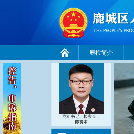
鹿检简介
党组书记、检察长：
陈贤木