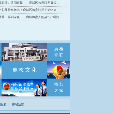
履职助力共同富裕——鹿城区检察院开展多...
上彰显检察担当！鹿城区检察院召开党组会...
清晨，再到深夜……鹿城检察人的战“疫”瞬间
鹿 检
青 联
鹿 检 文 化
喜报丨鹿城检察陈黎明
喜报丨鹿城检察干警董
喜报｜省级荣誉！鹿城
获评“全省检察机关行
史统获评全国检察理论
检察1个集体和1名个人
政检察业务竞赛标
研究人才！
上榜
兵”称号
摄 影
警刘琦
业务竞
之 家
号！
民政府
|
鹿城法院
|