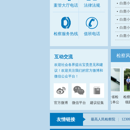
白鹿小
案管大厅电话
法律法规
白鹿小
白鹿小
白鹿小
检察服务热线
值班电话
白鹿小
检察
互动交流
欢迎社会各界提出宝贵意见和建
议！欢迎关注我们的官方微博和
微信公众平台！
【我的优公日记】朱建
金：匠心坚守初心在，
奋楫逐浪向未来
喜报｜鹿城检察干警金
鹿城2人入选！全省检
检察日
琳入选第三批全国检察
察理论研究人才名单公
领跑
官方微博
微信平台
建议征集
机关调研骨干人才
布
友情链接
最高人民检察院
|
123