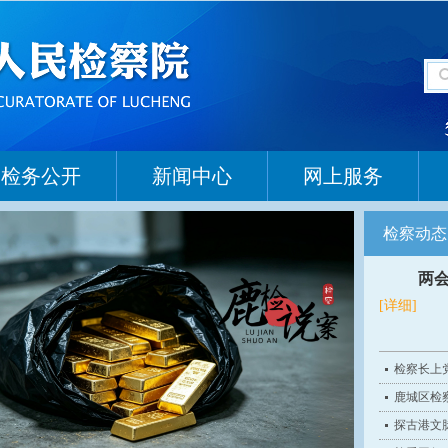
检务公开
新闻中心
网上服务
检察动态
两会
[详细]
检察长上党
鹿城区检
探古港文