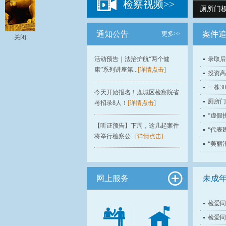
检察视频>>
厕所门板
通知公告
案件
更多>>
关闭
活动预告｜法治护航“两个健
录取后
康”系列讲座第...
[详情点击]
投资高
一株3
今天开始报名！鹿城区检察院省
厕所门
考招录8人！
[详情点击]
“虚假
【听证预告】下周，这几起案件
“代表
将举行检察公...
[详情点击]
“美丽
网上服务
未成
检爱同
检爱同