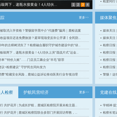
检爱同行 
敲两下，递瓶水接黄金！4人结伙...
1
2
3
4
追踪
媒体聚焦
更多>>
被取消入学资格？警惕留学黑中介“代缴费”骗局｜鹿检说案
媒体关注 
收益项目还送免费旅游？庭审现场变反诈公开课丨全民防...
媒体关注
00年的古樟树消失了？检察融合履职守护城市建设中的“绿...
检察日报
板敲两下，递瓶水接黄金！4人结伙上演“谍战片式”运金...
检察日报
拼单”“特价入账”……门店员工薅企业“羊毛”获罪
检察日报
建议+检察建议” 守护民生同向发力
检察日报
消费”暗藏安全风险，鹿城公益诉讼推动医美行业专项治理
警惕！这
年人检察
护航民营经济
党建在线
更多>>
行 共护花开 | 为成长护航，鹿城区检察院开展未检主题...
学精神 提
行 共护花开 | 鹿城区检察院联合多部门开展回访帮教，...
检察长笔