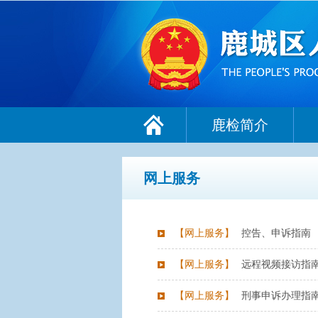
鹿检简介
网上服务
【
网上服务
】
控告、申诉指南
【
网上服务
】
远程视频接访指
【
网上服务
】
刑事申诉办理指