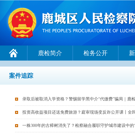
鹿检简介
检务公开
新
案件追踪
录取后被取消入学资格？警惕留学黑中介“代缴费”骗局｜鹿
投资高收益项目还送免费旅游？庭审现场变反诈公开课丨全
一株300年的古樟树消失了？检察融合履职守护城市建设中的