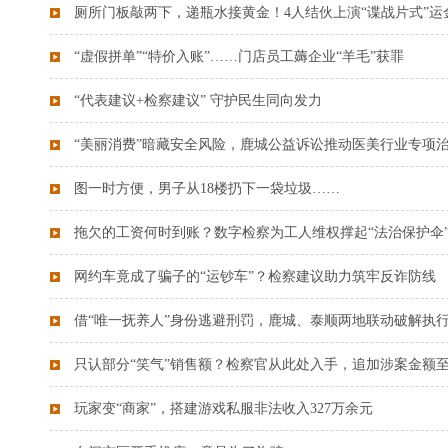
厕所门板敲两下，递瓶水接黄金！4人结伙上演“谍战片式”运
“虚假拼单”“特价入账”……门店员工薅企业“羊毛”获罪
“代表建议+检察建议” 守护民生同向发力
“美丽消费”暗藏安全风险，鹿城公益诉讼推动医美行业专项
图一时方便，男子从18楼扔下一袋垃圾……
拖欠的工资何时到账？数字检察为工人维权撑起“法治保护伞
网约车竟成了骗子的“运钞车”？检察建议助力筑牢反诈防线
借“唯一抚养人”身份逃避刑罚，鹿城、泰顺两地联动破解执
只认部分“笑气”销售额？检察官从此处入手，追加涉案金额至1
玩家变“商家”，搭建游戏私服非法收入327万余元