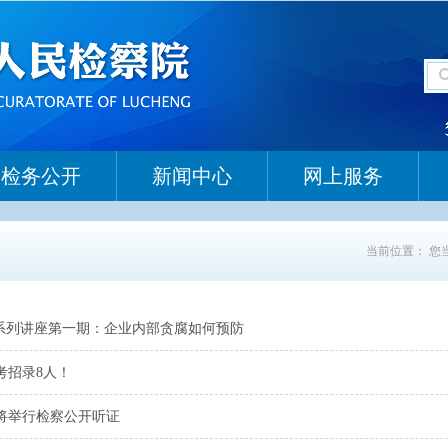
检务公开
新闻中心
网上服务
当前位置：
您
”系列讲座第一期：企业内部贪腐如何预防
考招录8人！
将举行检察公开听证